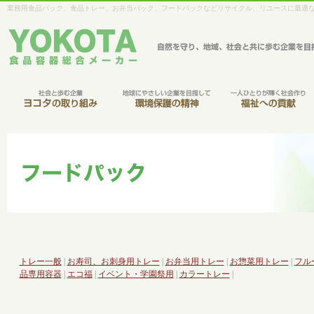
業務用食品パック、食品トレー、お弁当パック、フードパックなどリサイクル、リユースに最適
トレー一般
|
お寿司、お刺身用トレー
|
お弁当用トレー
|
お惣菜用トレー
|
フル
品専用容器
|
エコ福
|
イベント・学園祭用
|
カラートレー
|