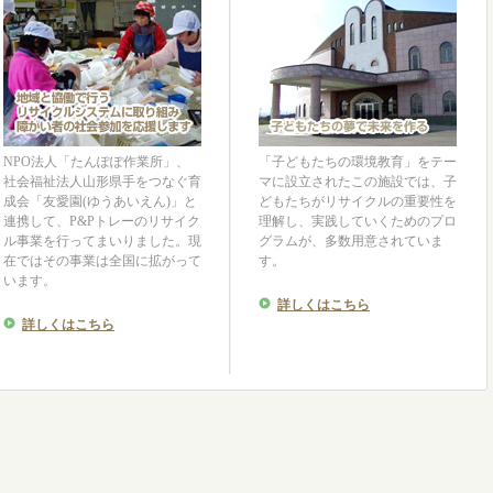
リ
にてリ・リパック使用
言
ｌｅｓ参加
25 in 駒沢公園
NPO法人「たんぽぽ作業所」、
「子どもたちの環境教育」をテー
社会福祉法人山形県手をつなぐ育
マに設立されたこの施設では、子
成会「友愛園(ゆうあいえん)」と
どもたちがリサイクルの重要性を
すびえ主催）
連携して、P&Pトレーのリサイク
理解し、実践していくためのプロ
ル事業を行ってまいりました。現
グラムが、多数用意されていま
ト 地球を笑顔にする広場
在ではその事業は全国に拡がって
す。
います。
詳しくはこちら
器を支援
詳しくはこちら
アにて掲載
、こども食堂支援の連携協定を締結