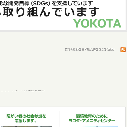
ｕｔｕｒｅイベントにて容器使用
ンプリ
－ＳＩＴＥ