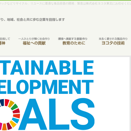
パックなどリサイクル、リユースに最適な食品容器の開発、製造は株式会社ヨコタ東北にお任せくだ