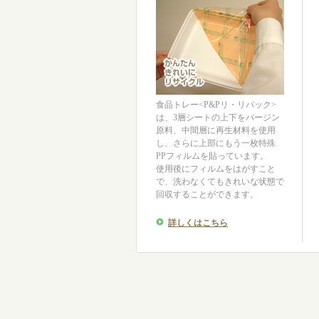
2025/09/02
元横綱の白鵬翔さんがペリペ
2025/08/19
千葉ロッテマリーンズ夏祭り
2025/08/19
九都県市チャレンジ省資源宣
2025/07/22
IVS2025@京都へＲｉｐｐ
2025/06/07
環境福祉学会より感謝状拝受
2025/05/19
第６回 The乾麺グランプリ20
食品トレー<P&Pリ・リパック>
は、3層シートの上下をバージン
2025/05/16
環境新聞掲載
原料、中間層に再生材料を使用
2025/05/07
珠洲市 出張こども食堂（む
し、さらに上部にもう一枚特殊
PPフィルムを貼っています。
2025/05/07
ＴＢＳ系ＳＤＧｓプロジェク
使用後にフィルムをはがすこと
2025/04/25
大阪万博開催中！
で、洗わなくてもきれいな状態で
回収することができます。
2025/03/03
大船渡市へ最上町を通して容
2025/02/26
連携協定について環境メディ
詳しくはこちら
2025/02/21
むすびえ、Ｒｉｐｐｌｅｓと
2025/02/13
八潮市支援
2024/12/28
Ｒｉｐｐｌｅｓが容器を提供
2024/11/29
大出学園より感謝状授受
2024/11/25
こどもの居場所フェア 埼玉